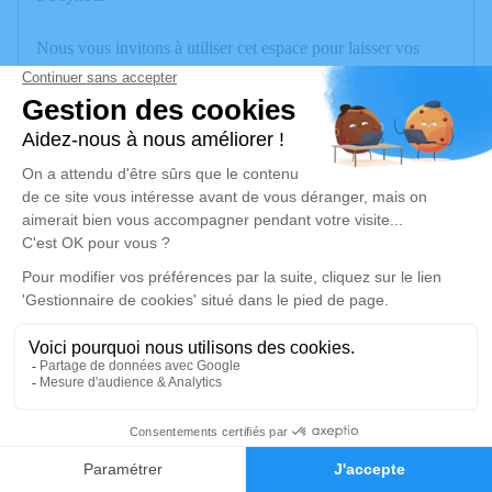
Nous vous invitons à utiliser cet espace pour laisser vos
condoléances, partager des photos souvenirs, une anecdote
ou exprimer vos pensées à travers des poèmes ou des textes.
Cet endroit est un lieu d'expression dédié à honorer la
mémoire de Jacqueline PERRET.
Un service de plantation d’arbre hommage est
disponible ici
.
Je rends hommage
Cérémonie
mardi 17 juin 2025 à 10h00
Basilique Saint-Joseph des Fins
1
74000 Annecy
Faire-part
Hommages