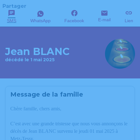
Partager
E-mail
SMS
WhatsApp
Facebook
Lien
Jean BLANC
décédé le 1 mai 2025
Message de la famille
Chère famille, chers amis,
C’est avec une grande tristesse que nous vous annonçons le
décès de Jean BLANC survenu le jeudi 01 mai 2025 à
Metz-Tessy.