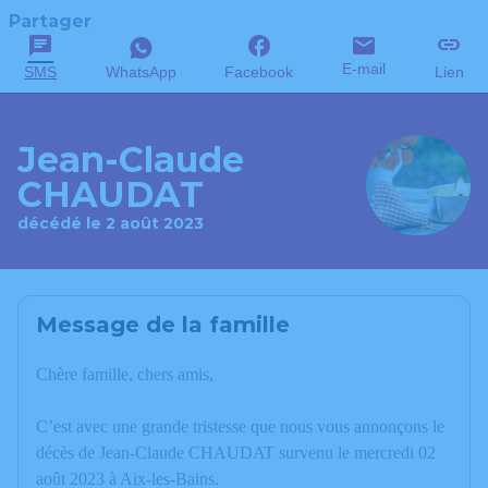
Partager
E-mail
SMS
WhatsApp
Facebook
Lien
Jean-Claude
CHAUDAT
décédé le 2 août 2023
Message de la famille
Chère famille, chers amis,
C’est avec une grande tristesse que nous vous annonçons le
décès de Jean-Claude CHAUDAT survenu le mercredi 02
août 2023 à Aix-les-Bains.