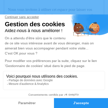
Nous vous invitons à utiliser cet espace pour laisser vos
condoléances, partager des photos souvenirs, une anecdote
ou exprimer vos pensées à travers des poèmes ou des textes.
Cet endroit est un lieu d'expression dédié à honorer la
mémoire de Jean-Claude CHAUDAT.
Un service de plantation d’arbre hommage est
disponible ici
.
Je rends hommage
Cérémonie
lundi 07 août 2023 à 14h00
Crématorium La Balme de Sillingy
1
74330 La Balme de Sillingy
Faire-part
Hommages
Je rends hommage