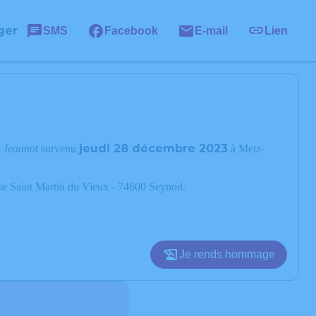
ger
SMS
Facebook
E-mail
Lien
jeudi 28 décembre 2023
t
Jeannot
survenu
à Metz-
lise Saint Martin du Vieux - 74600 Seynod.
Je rends hommage