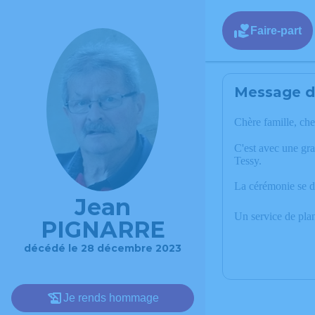
Faire-part
Message de
Chère famille, che
C'est avec une gr
Tessy.
La cérémonie se d
Jean
Un service de pla
PIGNARRE
décédé le 28 décembre 2023
Je rends hommage