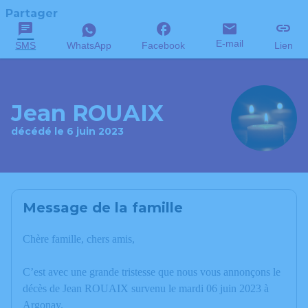
Partager
E-mail
SMS
WhatsApp
Facebook
Lien
Jean ROUAIX
décédé le 6 juin 2023
Message de la famille
Chère famille, chers amis,
C’est avec une grande tristesse que nous vous annonçons le
décès de Jean ROUAIX survenu le mardi 06 juin 2023 à
Argonay.