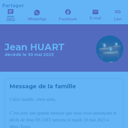
Partager
E-mail
SMS
WhatsApp
Facebook
Lien
Jean HUART
décédé le 30 mai 2023
Message de la famille
Chère famille, chers amis,
C’est avec une grande tristesse que nous vous annonçons le
décès de Jean HUART survenu le mardi 30 mai 2023 à
Metz-Tessy.