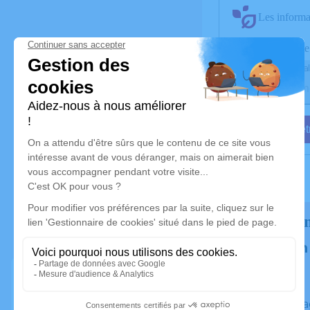
Les informat
Activez une alerte
Recevoir une al
Je veux êtr
Rendez ho
Plantez un
Un hommag