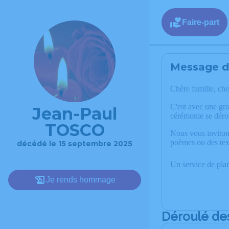
Faire-part
Message de
Chère famille, che
C'est avec une gr
Jean-Paul
cérémonie se déro
TOSCO
Nous vous invitons
poèmes ou des tex
décédé le 15 septembre 2025
Un service de pla
Je rends hommage
Déroulé de