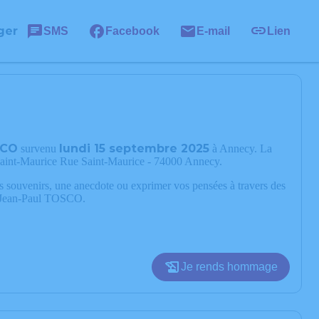
ger
SMS
Facebook
E-mail
Lien
SCO
lundi 15 septembre 2025
survenu
à Annecy. La
e Saint-Maurice Rue Saint-Maurice - 74000 Annecy.
os souvenirs, une anecdote ou exprimer vos pensées à travers des
de Jean-Paul TOSCO.
Je rends hommage