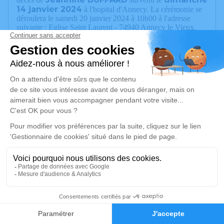
14 janvier 2024
à l'hopital d'Annecy. La cérémonie se
déroulera le samedi 20 janvier 2024 à 10h00 à l'adresse
suivante : Eglise Saint Laurent - 74940 Annecy le Vieux.
Familles BAVOUX, BUFFARD et RANCIEN
Un service de plantation d’arbre hommage est
disponible ici
.
Je rends hommage
Cérémonie
samedi 20 janvier 2024 à 10h00
Eglise Saint Laurent
74940 Annecy le Vieux
2
Je rends hommage
Faire-part
Hommages
Déroulé des obsèques