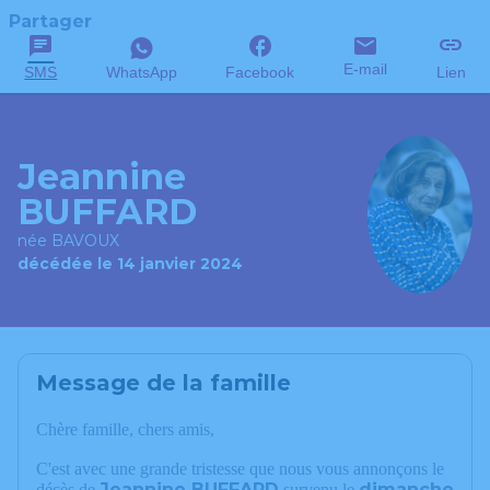
Partager
E-mail
SMS
WhatsApp
Facebook
Lien
Jeannine
BUFFARD
née BAVOUX
décédée le 14 janvier 2024
Message de la famille
Chère famille, chers amis,
C'est avec une grande tristesse que nous vous annonçons le
Jeannine BUFFARD
dimanche
décès de
survenu le