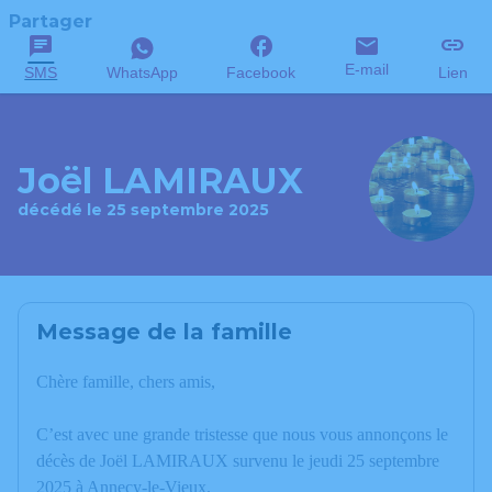
Partager
E-mail
SMS
WhatsApp
Facebook
Lien
Joël LAMIRAUX
décédé le 25 septembre 2025
Message de la famille
Chère famille, chers amis,
C’est avec une grande tristesse que nous vous annonçons le
décès de Joël LAMIRAUX survenu le jeudi 25 septembre
2025 à Annecy-le-Vieux.