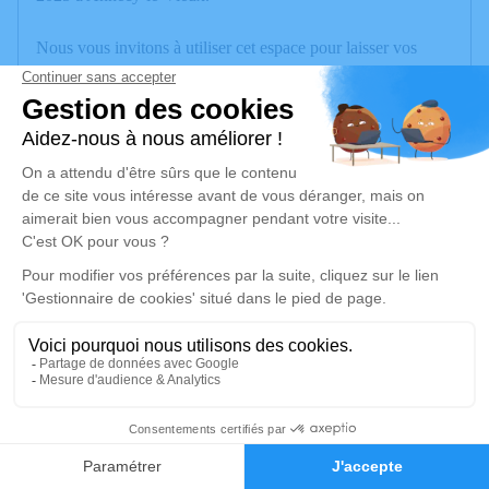
Nous vous invitons à utiliser cet espace pour laisser vos
condoléances, partager des photos souvenirs, une anecdote
ou exprimer vos pensées à travers des poèmes ou des textes.
Cet endroit est un lieu d'expression dédié à honorer la
mémoire de Joël LAMIRAUX.
Un service de plantation d’arbre hommage est
disponible ici
.
Je rends hommage
Cérémonie
mercredi 01 octobre 2025 à 11h15
Crématorium LBS 5 chemin des Vignes
6
74330 La Balme de Sillingy
Faire-part
Hommages