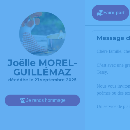
Faire-part
Message de
Chère famille, che
Joëlle MOREL-
C’est avec une g
GUILLÉMAZ
Tessy.
décédée le 21 septembre 2025
Nous vous invitons
poèmes ou des te
Je rends hommage
Un service de pla