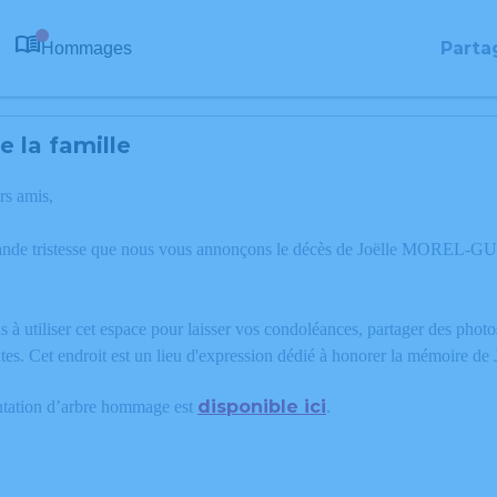
Parta
Hommages
0
 la famille
rs amis,
rande tristesse que nous vous annonçons le décès de Joëlle MOREL-
 à utiliser cet espace pour laisser vos condoléances, partager des phot
xtes. Cet endroit est un lieu d'expression dédié à honorer la mémo
disponible ici
ntation d’arbre hommage est
.