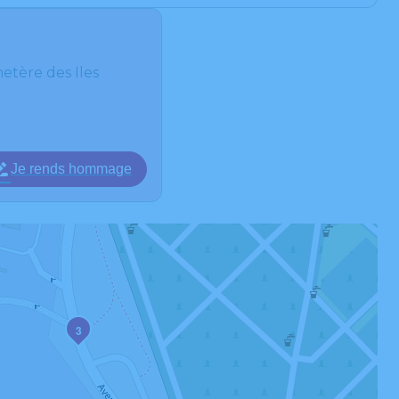
tère des Iles
Je rends hommage
3