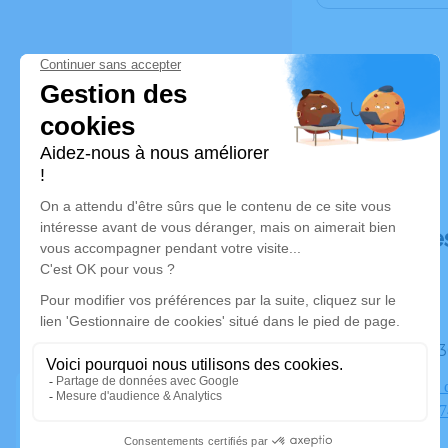
Déroulé de
Le mardi
Crémtorium d
ANNECY, 74