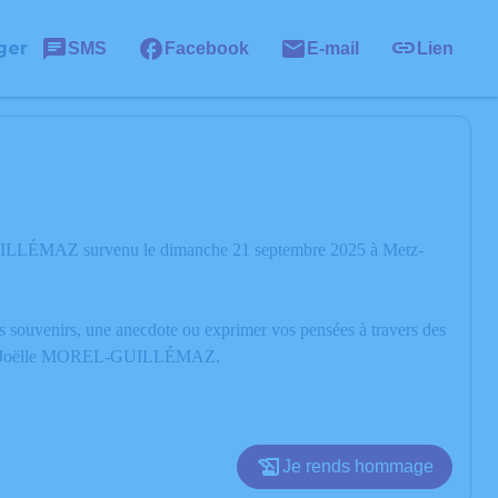
ger
SMS
Facebook
E-mail
Lien
GUILLÉMAZ survenu le dimanche 21 septembre 2025 à Metz-
os souvenirs, une anecdote ou exprimer vos pensées à travers des
ire de Joëlle MOREL-GUILLÉMAZ.
Je rends hommage