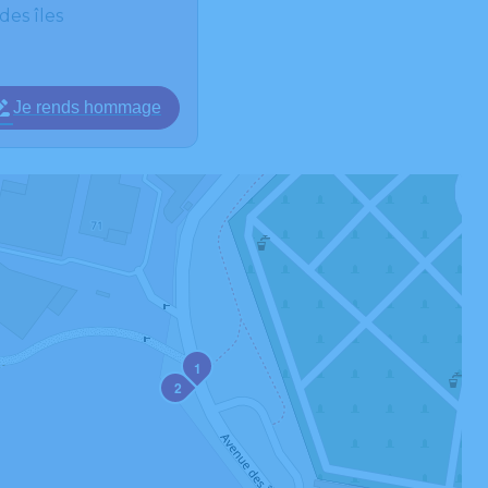
des îles
Je rends hommage
1
2