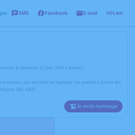
ger
SMS
Facebook
E-mail
Lien
survenu le dimanche 02 juin 2024 à Annecy.
os souvenirs, une anecdote ou exprimer vos pensées à travers des
 de Johanny BIGARD.
Je rends hommage