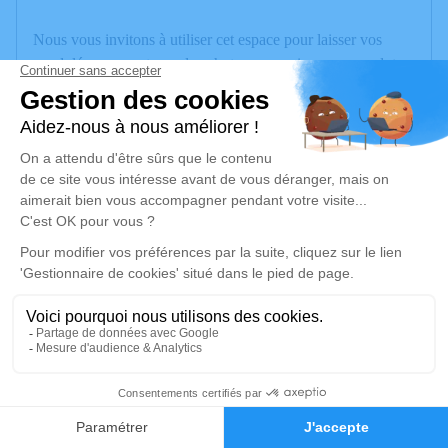
Nous vous invitons à utiliser cet espace pour laisser vos
condoléances, partager des photos souvenirs, une anecdote
ou exprimer vos pensées à travers des poèmes ou des textes.
Cet endroit est un lieu d'expression dédié à honorer la
mémoire de Josette VIVIANT.
Un service de plantation d’arbre hommage est
disponible ici
.
Je rends hommage
Cérémonie
mercredi 06 décembre 2023 à 10h00
Église de Lovagny
1
74330 Lovagny
Faire-part
Hommages
Je rends hommage