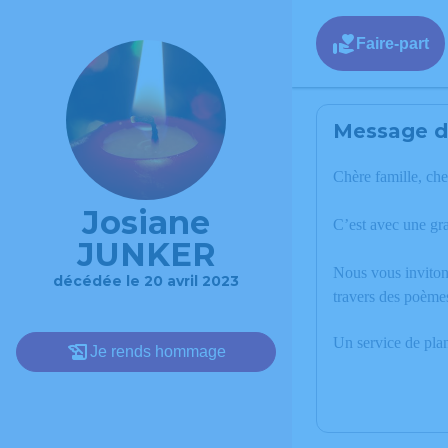
Faire-part
Message de
Chère famille, che
Josiane
C’est avec une gr
JUNKER
Nous vous invitons
décédée le 20 avril 2023
travers des poème
Un service de pla
Je rends hommage