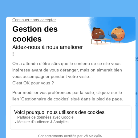
Déroulé de
Le mercre
de Loverchy