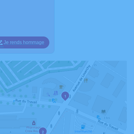
Je rends hommage
1
2