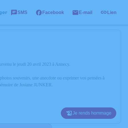
ger
SMS
Facebook
E-mail
Lien
rvenu le jeudi 20 avril 2023 à Annecy.
s photos souvenirs, une anecdote ou exprimer vos pensées à
la mémoire de Josiane JUNKER.
Je rends hommage