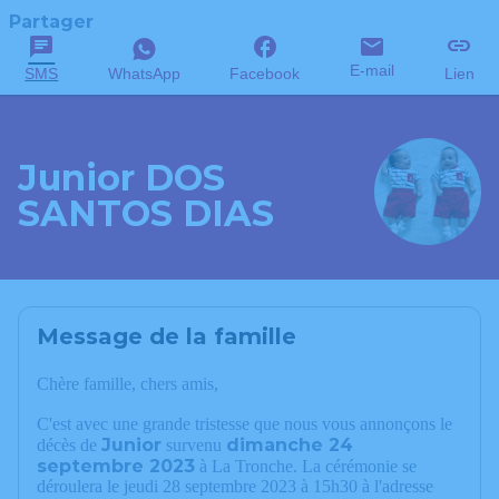
Partager
E-mail
SMS
WhatsApp
Facebook
Lien
Junior DOS
SANTOS DIAS
Message de la famille
Chère famille, chers amis,
C'est avec une grande tristesse que nous vous annonçons le
Junior
dimanche 24
décès de
survenu
septembre 2023
à La Tronche. La cérémonie se
déroulera le jeudi 28 septembre 2023 à 15h30 à l'adresse