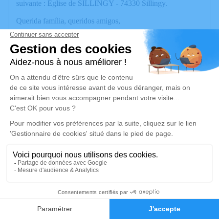
suivante : Eglise de SILLINGY - 74330 Sillingy.
Querida família, queridos amigos,
É com grande tristeza que anunciamos o falecimento
Junior
domingo, 24 de setembro de
do
no
2023
, em La Tronche. A cerimónia terá lugar na quinta-
feira, 28 de setembro de 2023, às 15h30, no seguinte
endereço: Eglise de SILLINGY - 74330 Sillingy.
Un service de plantation d’arbre hommage est
disponible ici
.
Je rends hommage
Cérémonie
jeudi 28 septembre 2023 à 15h30
Eglise de SILLINGY
27
74330 Sillingy
Faire-part
Hommages