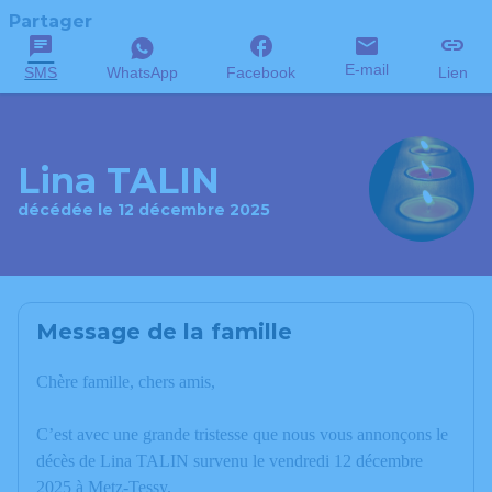
Partager
E-mail
SMS
WhatsApp
Facebook
Lien
Lina TALIN
décédée le 12 décembre 2025
Message de la famille
Chère famille, chers amis,
C’est avec une grande tristesse que nous vous annonçons le
décès de Lina TALIN survenu le vendredi 12 décembre
2025 à Metz-Tessy.