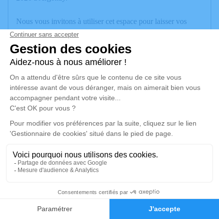
Nous vous invitons à utiliser cet espace pour laisser vos
condoléances, partager des photos souvenirs, une anecdote
ou exprimer vos pensées à travers des poèmes ou des textes.
Cet endroit est un lieu d'expression dédié à honorer la
mémoire de Lorenzo SEPULVÉDA.
Un service de plantation d’arbre hommage est
disponible ici
.
Je rends hommage
Cérémonie
mercredi 03 juin 2026 à 15h00
Rue du cimetière des îles
2
74000 Annecy
Faire-part
Hommages