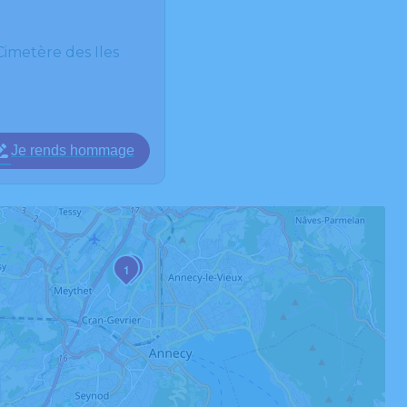
metère des Iles
Je rends hommage
2
1