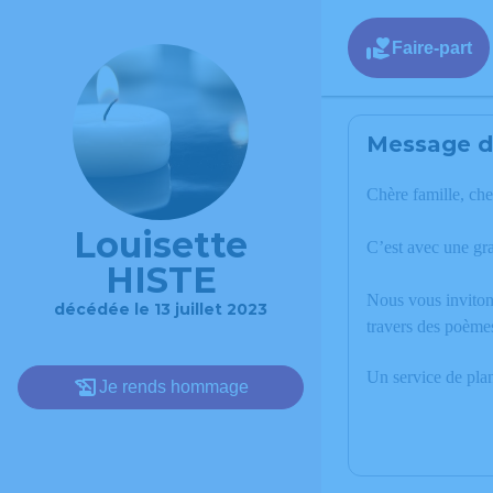
Faire-part
Message de
Chère famille, che
Louisette
C’est avec une gr
HISTE
Nous vous invitons
décédée le 13 juillet 2023
travers des poèmes
Un service de pla
Je rends hommage