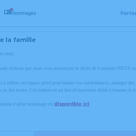
Parta
Hommages
0
 la famille
rs amis,
ande tristesse que nous vous annonçons le décès de Louisette HISTE sur
 à utiliser cet espace privé pour laisser vos condoléances, partager de
 ou des textes. Cet endroit est un lieu d'expression dédié à honorer l
disponible ici
ntation d’arbre hommage est
.