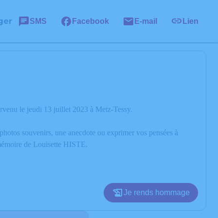
ger
SMS
Facebook
E-mail
Lien
venu le jeudi 13 juillet 2023 à Metz-Tessy.
s photos souvenirs, une anecdote ou exprimer vos pensées à
a mémoire de Louisette HISTE.
Je rends hommage