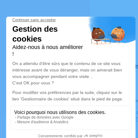
Déroulé de
Le vendre
Crémtorium 
ANNECY, 74