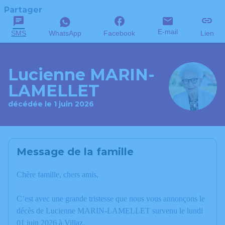
Partager
E-mail
SMS
WhatsApp
Facebook
Lien
Lucienne MARIN-
LAMELLET
décédée le 1 juin 2026
Message de la famille
Chère famille, chers amis,
C’est avec une grande tristesse que nous vous annonçons le
décès de Lucienne MARIN-LAMELLET survenu le lundi
01 juin 2026 à Villaz.