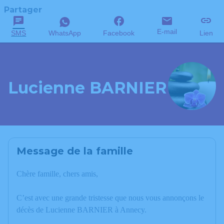
Partager
E-mail
SMS
WhatsApp
Facebook
Lien
Lucienne BARNIER
Message de la famille
Chère famille, chers amis,
C’est avec une grande tristesse que nous vous annonçons le
décès de Lucienne BARNIER à Annecy.