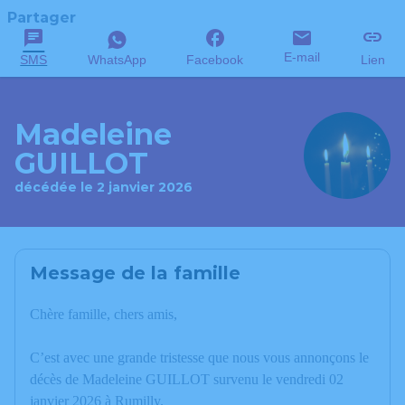
Partager
E-mail
SMS
WhatsApp
Facebook
Lien
Madeleine
GUILLOT
décédée le 2 janvier 2026
Message de la famille
Chère famille, chers amis,
C’est avec une grande tristesse que nous vous annonçons le
décès de Madeleine GUILLOT survenu le vendredi 02
janvier 2026 à Rumilly.