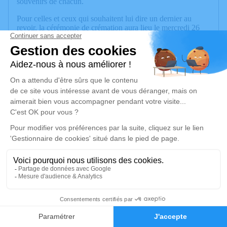
souvenirs de chacun.
Pour celles et ceux qui souhaitent lui dire un dernier au
revoir, la cérémonie de crémation aura lieu le mercredi 26
novembre à 12h00 au crématorium d’Annecy (route du
Cimetière des Îles 74000 Annecy)
Nous avons également créé une page d’hommage, où
chacun peut laisser un message, une lettre, un souvenir.
Nous y ajouterons aussi les mots que nous avons déjà reçus.
C’est une manière d’offrir à ses petits-enfants et à ses arrière-
petits-enfants un héritage de mémoire, pour qu’ils puissent
toujours sentir qui elle était et tout l’amour qu’elle a semé
autour d’elle.
Pour celles et ceux qui souhaitent faire un don en hommage
à notre mère, nous avons mis en place une cagnotte destinée
à soutenir l’équipe et le service de soins palliatifs de l’hôpital
d’Annecy qui l’a accompagnée avec tant de bienveillance :
https://www.leetchi.com/fr/c/collecte-en-hommage-a-
margarita-kotova-soutien-au-service-de-soins-palliatifs-
43
1306703?
utm_source=copylink&utm_medium=social_sharing&utm_campa
Faire-part
Hommages
Une enveloppe sera également disponible lors de la