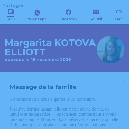
Partager
E-mail
SMS
WhatsApp
Facebook
Lien
Margarita KOTOVA
ELLIOTT
décédée le 18 novembre 2025
Message de la famille
Notre chère Rita nous a quittés le 18 novembre.
Jusqu’au dernier instant, elle est restée pleine de vie, de
lumière et de caractère — exactement comme nous l’avons
toujours connue. Nous voulons préserver la trace de qui elle
était, pour que sa présence continue d’exister à travers les