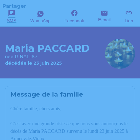
Partager
E-mail
SMS
WhatsApp
Facebook
Lien
Maria PACCARD
née RINALDO
décédée le 23 juin 2025
Message de la famille
Chère famille, chers amis,
C’est avec une grande tristesse que nous vous annonçons le
décès de Maria PACCARD survenu le lundi 23 juin 2025 à
Annecy-le-Vieux.