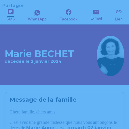
Partager
E-mail
SMS
WhatsApp
Facebook
Lien
Marie BECHET
décédée le 2 janvier 2024
Message de la famille
Chère famille, chers amis,
C'est avec une grande tristesse que nous vous annonçons le
Marie Anne
mardi 02 janvier
décès de
survenu