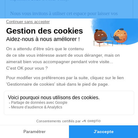
Nous vous invitons à utiliser cet espace pour laisser vos
condoléances, partager des photos souvenirs, une anecdote
ou exprimer vos pensées à travers des poèmes ou des textes.
Cet endroit est un lieu d'expression dédié à honorer la
mémoire de Marie-Christine BARBIER.
Un service de plantation d’arbre hommage est
disponible ici
.
Je rends hommage
Cérémonie
mardi 16 septembre 2025 à 14h30
Eglise Sainte Pierre
4
73520 La Bridoire
Faire-part
Hommages