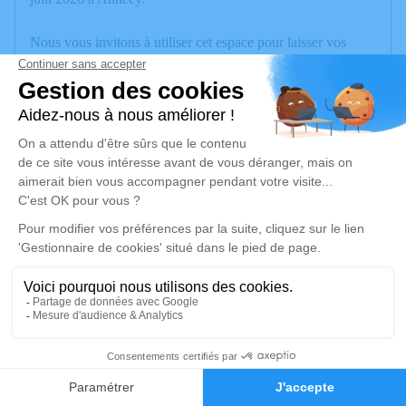
Nous vous invitons à utiliser cet espace pour laisser vos
condoléances, partager des photos souvenirs, une anecdote
ou exprimer vos pensées à travers des poèmes ou des textes.
Cet endroit est un lieu d'expression dédié à honorer la
mémoire de Marie-Claude PERILLARD.
Un service de plantation d’arbre hommage est
disponible ici
.
Je rends hommage
Cérémonie
samedi 06 juin 2026 à 09h00
5 Ch. des Vignes
8
74330 La Balme de Sillingy
Faire-part
Hommages