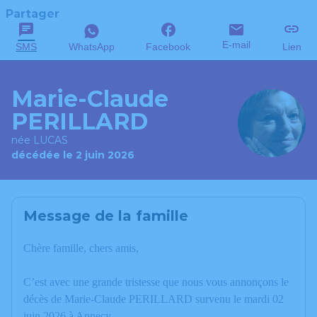
Partager
E-mail
SMS
WhatsApp
Facebook
Lien
Marie-Claude
PERILLARD
née LUCAS
décédée le 2 juin 2026
Message de la famille
Chère famille, chers amis,
C’est avec une grande tristesse que nous vous annonçons le
décès de Marie-Claude PERILLARD survenu le mardi 02
juin 2026 à Annecy.