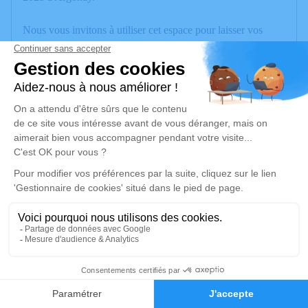
Nous vous invitons à utiliser cet espace pour laisser vos
condoléances, partager des photos souvenirs, une anecdote
ou exprimer vos pensées à travers des poèmes ou des textes.
Cet endroit est un lieu d'expression dédié à honorer la
mémoire de Marie-José PACCARD.
Je rends hommage
Cérémonie
mardi 19 août 2025 à 10h00
Paroisse de la Sainte Famille 86 Place
Claudius Luiset
74330 Sillingy
3
Je rends hommage
Faire-part
Hommages