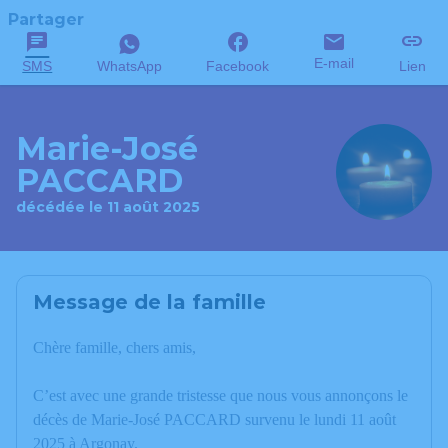
Partager
E-mail
SMS
WhatsApp
Facebook
Lien
Marie-José
PACCARD
décédée le 11 août 2025
Message de la famille
Chère famille, chers amis,
C’est avec une grande tristesse que nous vous annonçons le
décès de Marie-José PACCARD survenu le lundi 11 août
2025 à Argonay.