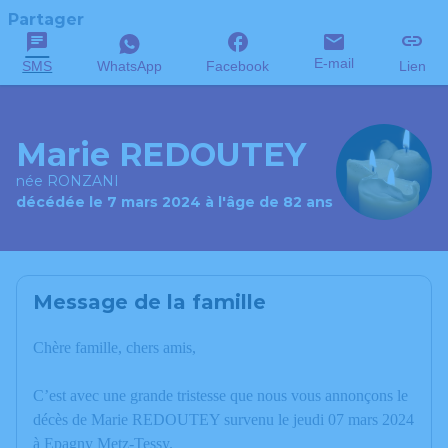
Partager
E-mail
SMS
WhatsApp
Facebook
Lien
Marie REDOUTEY
née RONZANI
décédée le 7 mars 2024 à l'âge de 82 ans
Message de la famille
Chère famille, chers amis,
C’est avec une grande tristesse que nous vous annonçons le
décès de Marie REDOUTEY survenu le jeudi 07 mars 2024
à Epagny Metz-Tessy.