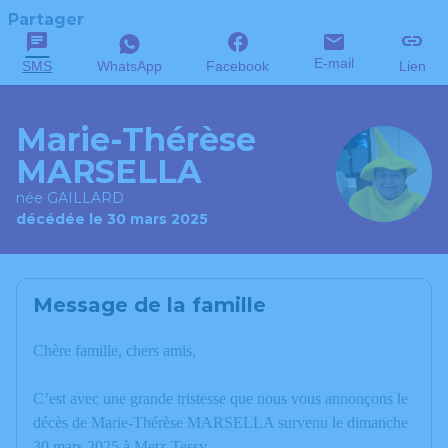
Partager
E-mail
SMS
WhatsApp
Facebook
Lien
Marie-Thérèse
MARSELLA
née GAILLARD
décédée le 30 mars 2025
Message de la famille
Chère famille, chers amis,
C’est avec une grande tristesse que nous vous annonçons le
décès de Marie-Thérèse MARSELLA survenu le dimanche
30 mars 2025 à Metz-Tessy.