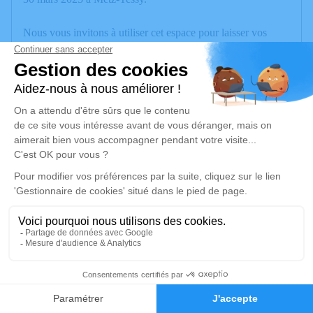
Nous vous invitons à utiliser cet espace pour laisser vos
condoléances, partager des photos souvenirs, une anecdote
ou exprimer vos pensées à travers des poèmes ou des textes.
Cet endroit est un lieu d'expression dédié à honorer la
mémoire de Marie-Thérèse MARSELLA.
Un service de plantation d’arbre hommage est
disponible ici
.
Je rends hommage
Cérémonie
mercredi 09 avril 2025 à 10h00
Eglise de Vieugy
17
74600 Vieugy
Faire-part
Hommages