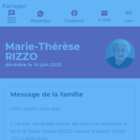
Partager
E-mail
SMS
WhatsApp
Facebook
Lien
Marie-Thérèse
RIZZO
décédée le 14 juin 2025
Message de la famille
Chère famille, chers amis,
C’est avec une grande tristesse que nous vous annonçons le
décès de Marie-Thérèse RIZZO survenu le samedi 14 juin
2025 à Metz-Tessy.