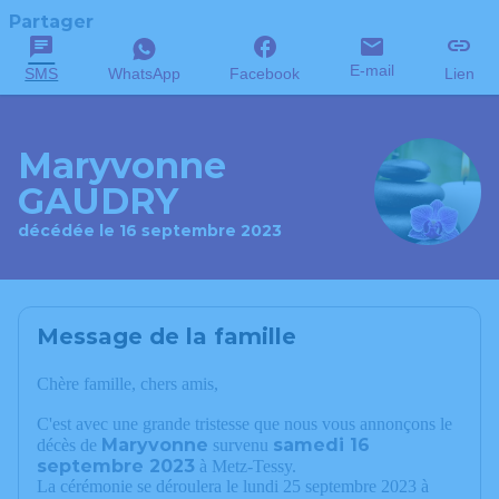
Partager
E-mail
SMS
WhatsApp
Facebook
Lien
Maryvonne
GAUDRY
décédée le 16 septembre 2023
Message de la famille
Chère famille, chers amis,
C'est avec une grande tristesse que nous vous annonçons le
Maryvonne
samedi 16
décès de
survenu
septembre 2023
à Metz-Tessy.
La cérémonie se déroulera le lundi 25 septembre 2023 à