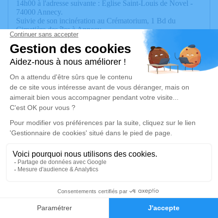
14h00 à l'adresse suivante : Eglise Saint-Louis de Novel -
74000 Annecy.
Suivie de son incinération au Crématorium, 1 Bd du
Cimetière des îles à Annecy.
Son urne sera déposée à une date ultérieur dans le caveau
familial à Arcueil.
Ni fleurs, ni couronnes, ni plaques. Les dons seront transmis
à l'AFM Téléthon et France alzheimer
Un service de plantation d’arbre hommage est
disponible ici
.
Je rends hommage
Cérémonie
lundi 25 septembre 2023 à 14h00
Eglise Saint-Louis de Novel
74000 Annecy
4
Faire-part
Hommages
Je rends hommage