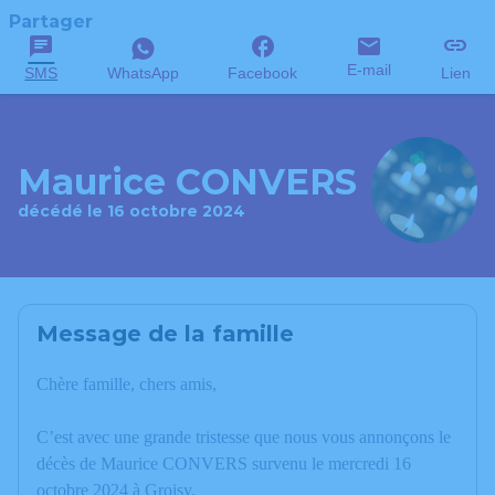
Partager
E-mail
SMS
WhatsApp
Facebook
Lien
Maurice CONVERS
décédé le 16 octobre 2024
Message de la famille
Chère famille, chers amis,
C’est avec une grande tristesse que nous vous annonçons le
décès de Maurice CONVERS survenu le mercredi 16
octobre 2024 à Groisy.