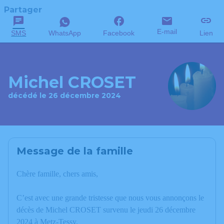
Partager
E-mail
SMS
WhatsApp
Facebook
Lien
Michel CROSET
décédé le 26 décembre 2024
Message de la famille
Chère famille, chers amis,
C’est avec une grande tristesse que nous vous annonçons le
décès de Michel CROSET survenu le jeudi 26 décembre
2024 à Metz-Tessy.