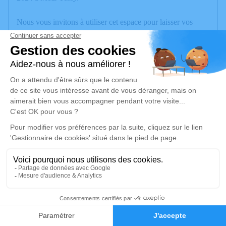
Nous vous invitons à utiliser cet espace pour laisser vos
condoléances, partager des photos souvenirs, une anecdote
ou exprimer vos pensées à travers des poèmes ou des textes.
Cet endroit est un lieu d'expression dédié à honorer la
mémoire de Michel CROSET.
Je rends hommage
Cérémonie
lundi 06 janvier 2025 à 14h00
des Iles
74000 Annecy
5
Je rends hommage
Faire-part
Hommages
Déroulé des obsèques