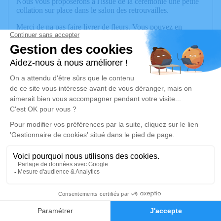
Nous vous proposerons à l'issue de la cérémonie une petite
collation sur place dans le salon des retrouvailles.
Merci de na pas faire livrer de fleurs. Vous pouvez en
revanche envoyer des dons à l'association "A chacun son
Everest" (https://www.achacunsoneverest.com) visant à
donner un second souffle aux enfants et femmes malades en
rémission du cancer.
Je rends hommage
Cérémonie
mercredi 21 janvier 2026 à 11h00
Crématorium 1 Rue du cimetière des îles
74000 Annecy
1
Je rends hommage
Faire-part
Hommages
Déroulé des obsèques