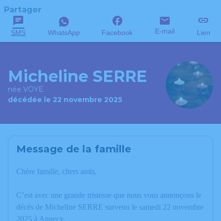
Partager
E-mail
SMS
WhatsApp
Facebook
Lien
Micheline SERRE
née VOYE
décédée le 22 novembre 2025
Message de la famille
Chère famille, chers amis,
C’est avec une grande tristesse que nous vous annonçons le
décès de Micheline SERRE survenu le samedi 22 novembre
2025 à Annecy.