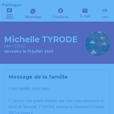
Partager
E-mail
SMS
WhatsApp
Facebook
Lien
Michelle TYRODE
née LEDUC
décédée le 13 juillet 2025
Message de la famille
Chère famille, chers amis,
C’est avec une grande tristesse que nous vous annonçons le
décès de Michelle TYRODE survenu le dimanche 13 juillet
2025 à Annecy.