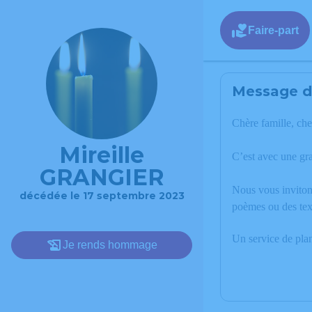
Faire-part
Message de
Chère famille, che
Mireille
C’est avec une g
GRANGIER
Nous vous invitons
décédée le 17 septembre 2023
poèmes ou des tex
Un service de pla
Je rends hommage