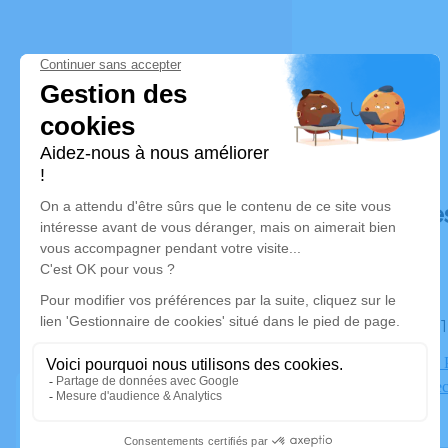
Déroulé de
Le jeudi 
Chapelle du 
74000 Anne