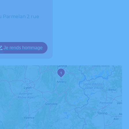
u Parmelan 2 rue
Je rends hommage
1