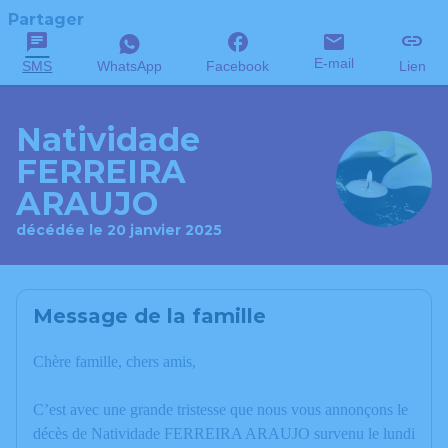
Partager
E-mail
SMS
WhatsApp
Facebook
Lien
Natividade
FERREIRA
ARAUJO
décédée le 20 janvier 2025
Message de la famille
Chère famille, chers amis,
C’est avec une grande tristesse que nous vous annonçons le
décès de Natividade FERREIRA ARAUJO survenu le lundi