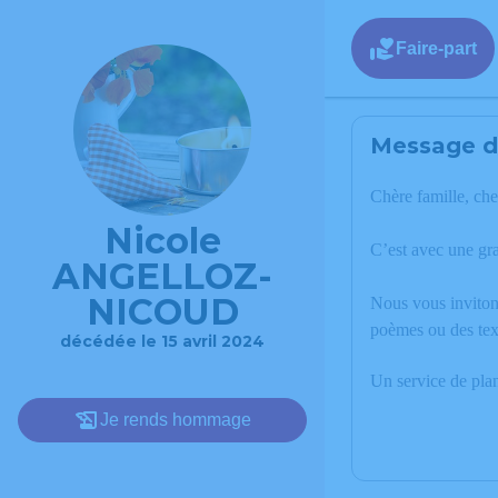
Faire-part
Message de
Chère famille, che
Nicole
C’est avec une g
ANGELLOZ-
NICOUD
Nous vous invitons
poèmes ou des te
décédée le 15 avril 2024
Un service de pla
Je rends hommage