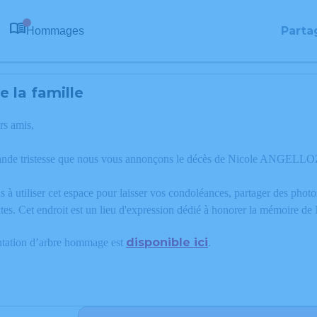
Parta
Hommages
0
 la famille
rs amis,
rande tristesse que nous vous annonçons le décès de Nicole ANGELLO
 à utiliser cet espace pour laisser vos condoléances, partager des phot
xtes. Cet endroit est un lieu d'expression dédié à honorer la mémo
disponible ici
ntation d’arbre hommage est
.