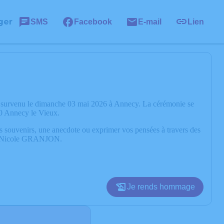
ger
SMS
Facebook
E-mail
Lien
 survenu le dimanche 03 mai 2026 à Annecy. La cérémonie se
40 Annecy le Vieux.
os souvenirs, une anecdote ou exprimer vos pensées à travers des
 de Nicole GRANJON.
Je rends hommage