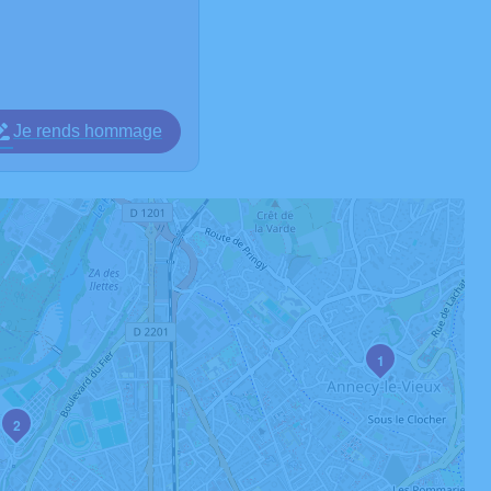
Je rends hommage
1
2