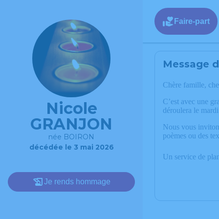
Faire-part
Message de
Chère famille, che
C’est avec une g
Nicole
déroulera le mard
GRANJON
Nous vous invitons
poèmes ou des tex
née BOIRON
décédée le 3 mai 2026
Un service de pla
Je rends hommage