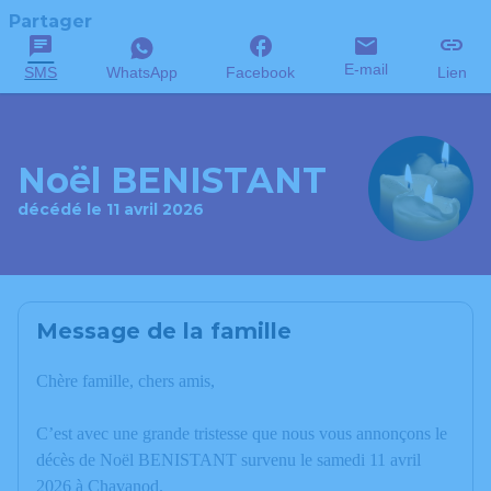
Partager
E-mail
SMS
WhatsApp
Facebook
Lien
Noël BENISTANT
décédé le 11 avril 2026
Message de la famille
Chère famille, chers amis,
C’est avec une grande tristesse que nous vous annonçons le
décès de Noël BENISTANT survenu le samedi 11 avril
2026 à Chavanod.