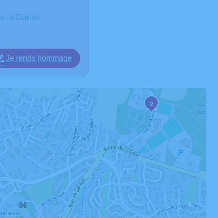
e la Danse
Je rends hommage
2