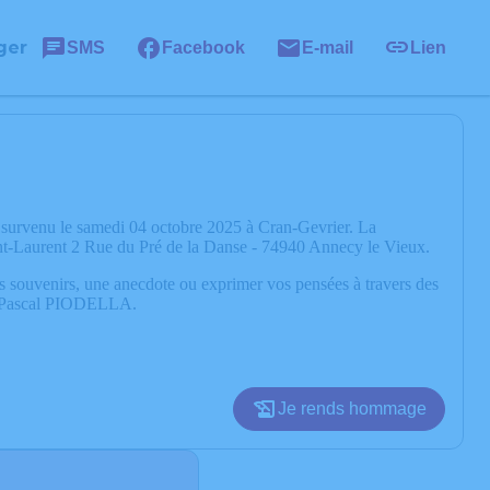
ger
SMS
Facebook
E-mail
Lien
survenu le samedi 04 octobre 2025 à Cran-Gevrier. La
aint-Laurent 2 Rue du Pré de la Danse - 74940 Annecy le Vieux.
os souvenirs, une anecdote ou exprimer vos pensées à travers des
 de Pascal PIODELLA.
Je rends hommage