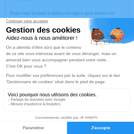
Nous vous invitons à utiliser cet espace pour laisser vos
condoléances, partager des photos souvenirs, une anecdote
ou exprimer vos pensées à travers des poèmes ou des textes.
Cet endroit est un lieu d'expression dédié à honorer la
mémoire de Patrice AUBRY.
Un service de plantation d’arbre hommage est
disponible ici
.
Je rends hommage
Inhumation
mardi 03 juin 2025 à 10h30
Cimetière de Chavanod
1
74650 Chavanod
Faire-part
Hommages