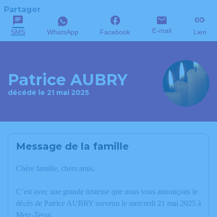
Partager
E-mail
SMS
WhatsApp
Facebook
Lien
Patrice AUBRY
décédé le 21 mai 2025
Message de la famille
Chère famille, chers amis,
C’est avec une grande tristesse que nous vous annonçons le
décès de Patrice AUBRY survenu le mercredi 21 mai 2025 à
Metz-Tessy.