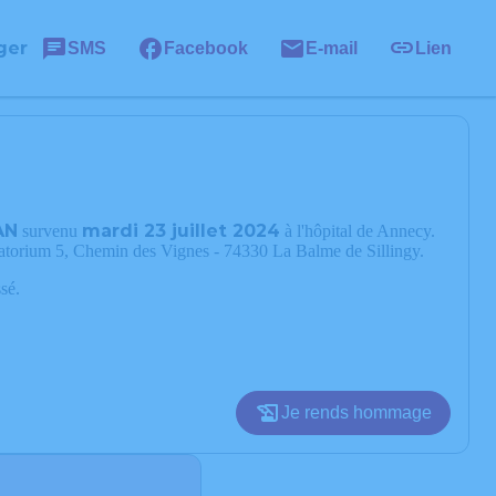
ger
SMS
Facebook
E-mail
Lien
AN
mardi 23 juillet 2024
survenu
à l'hôpital de Annecy.
ématorium 5, Chemin des Vignes - 74330 La Balme de Sillingy.
sé.
Je rends hommage