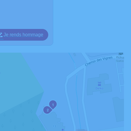
Je rends hommage
1
2