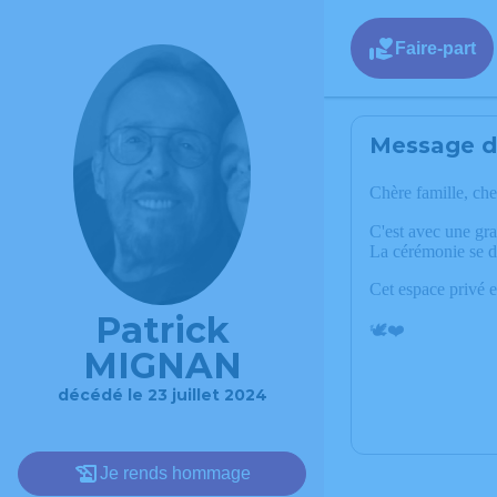
Faire-part
Message de
Chère famille, che
C'est avec une gr
La cérémonie se d
Cet espace privé e
Patrick
🕊️❤️
MIGNAN
décédé le 23 juillet 2024
Je rends hommage