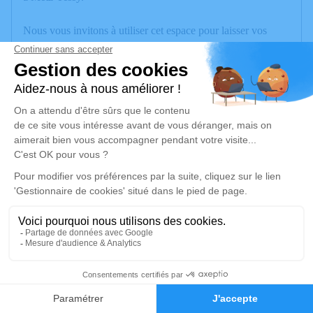
Nous vous invitons à utiliser cet espace pour laisser vos
condoléances, partager des photos souvenirs, une anecdote
ou exprimer vos pensées à travers des poèmes ou des textes.
Cet endroit est un lieu d'expression dédié à honorer la
mémoire de Paulette CUNIN.
Un service de plantation d’arbre hommage est
disponible ici
.
Je rends hommage
Cérémonie
jeudi 22 mai 2025 à 11h00
Eglise Saint-Maurice 3, Rue du Mont Baret
30
74290 Veyrier du Lac
Faire-part
Hommages