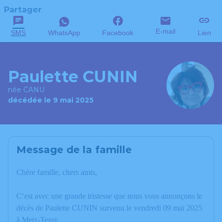
Partager
E-mail
SMS
WhatsApp
Facebook
Lien
Paulette CUNIN
née CANU
décédée le 9 mai 2025
Message de la famille
Chère famille, chers amis,
C’est avec une grande tristesse que nous vous annonçons le
décès de Paulette CUNIN survenu le vendredi 09 mai 2025
à Metz-Tessy.