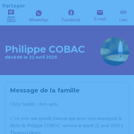
Partager
E-mail
SMS
WhatsApp
Facebook
Lien
Philippe COBAC
décédé le 22 avril 2025
Message de la famille
Chère famille, chers amis,
C’est avec une grande tristesse que nous vous annonçons le
décès de Philippe COBAC survenu le mardi 22 avril 2025 à
Thorens-Glieres.