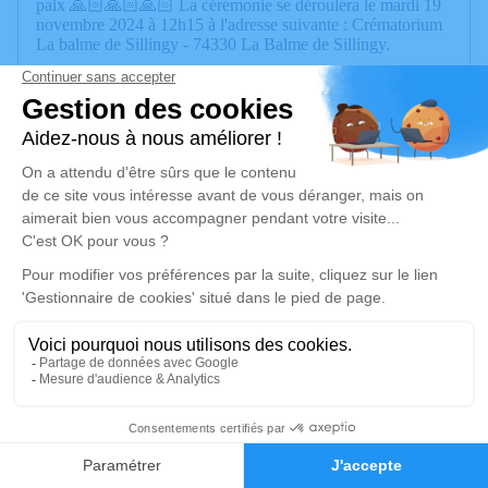
paix 🙏🏻🙏🏻🙏🏻 La cérémonie se déroulera le mardi 19
novembre 2024 à 12h15 à l'adresse suivante : Crématorium
La balme de Sillingy - 74330 La Balme de Sillingy.
Cet espace privé est destiné à recueillir vos condoléances ou
le souvenir d’un moment passé.
Je rends hommage
Cérémonie
mardi 19 novembre 2024 à 12h15
Crématorium La balme de Sillingy
74330 La Balme de Sillingy
Je rends hommage
Déroulé des obsèques
8
Faire-part
Hommages
Cérémonie