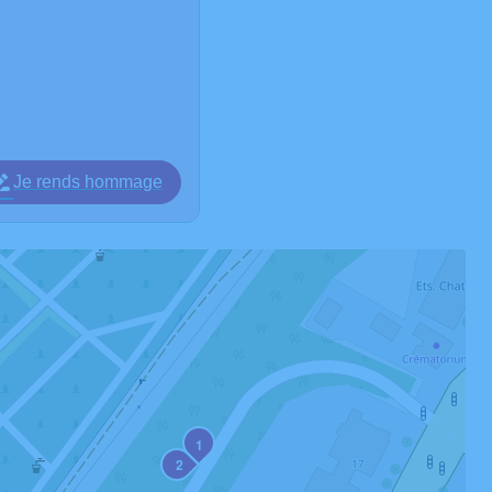
Je rends hommage
1
2