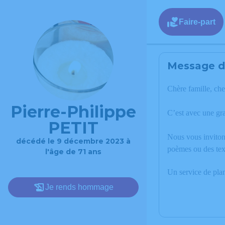
Faire-part
Message de
Chère famille, che
Pierre-Philippe
C’est avec une gr
PETIT
Nous vous invitons
décédé le 9 décembre 2023 à
poèmes ou des text
l'âge de 71 ans
Un service de pla
Je rends hommage