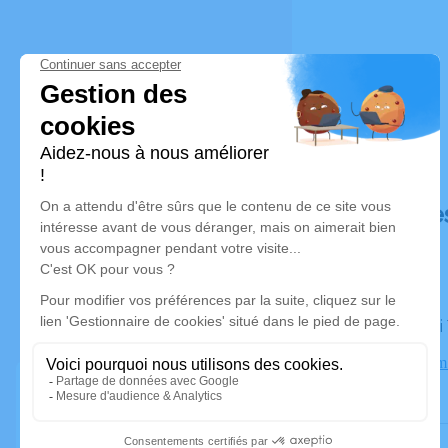
Déroulé de
Le samed
Crématorium 