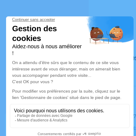
Déroulé de
Le lundi 
Eglise Saint