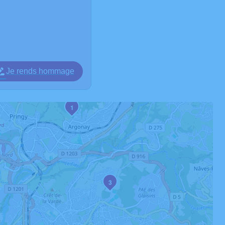
Je rends hommage
1
3