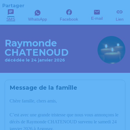
Partager
E-mail
SMS
WhatsApp
Facebook
Lien
Raymonde
CHATENOUD
décédée le 24 janvier 2026
Message de la famille
Chère famille, chers amis,
C’est avec une grande tristesse que nous vous annonçons le
décès de Raymonde CHATENOUD survenu le samedi 24
janvier 2026 à Argonay.