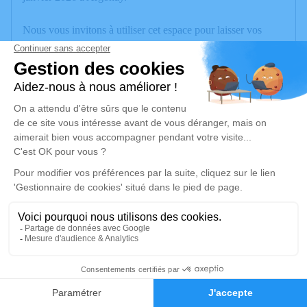
Nous vous invitons à utiliser cet espace pour laisser vos
condoléances, partager des photos souvenirs, une anecdote
ou exprimer vos pensées à travers des poèmes ou des textes.
Cet endroit est un lieu d'expression dédié à honorer la
mémoire de Raymonde CHATENOUD.
Un service de plantation d’arbre hommage est
disponible ici
.
Je rends hommage
Cérémonie
jeudi 29 janvier 2026 à 15h00
Cimetière des îles Rue du cimetière des îles
1
74000 Annecy
Faire-part
Hommages