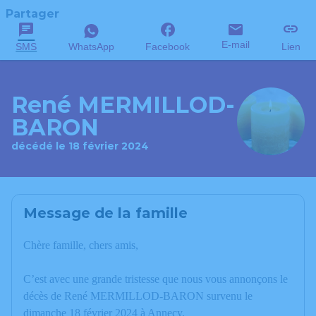
Partager
E-mail
SMS
WhatsApp
Facebook
Lien
René MERMILLOD-
BARON
décédé le 18 février 2024
Message de la famille
Chère famille, chers amis,
C’est avec une grande tristesse que nous vous annonçons le
décès de René MERMILLOD-BARON survenu le
dimanche 18 février 2024 à Annecy.